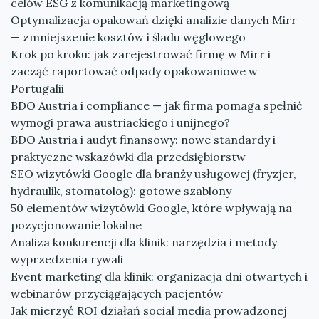
celów ESG z komunikacją marketingową
Optymalizacja opakowań dzięki analizie danych Mirr
— zmniejszenie kosztów i śladu węglowego
Krok po kroku: jak zarejestrować firmę w Mirr i
zacząć raportować odpady opakowaniowe w
Portugalii
BDO Austria i compliance — jak firma pomaga spełnić
wymogi prawa austriackiego i unijnego?
BDO Austria i audyt finansowy: nowe standardy i
praktyczne wskazówki dla przedsiębiorstw
SEO wizytówki Google dla branży usługowej (fryzjer,
hydraulik, stomatolog): gotowe szablony
50 elementów wizytówki Google, które wpływają na
pozycjonowanie lokalne
Analiza konkurencji dla klinik: narzędzia i metody
wyprzedzenia rywali
Event marketing dla klinik: organizacja dni otwartych i
webinarów przyciągających pacjentów
Jak mierzyć ROI działań social media prowadzonej