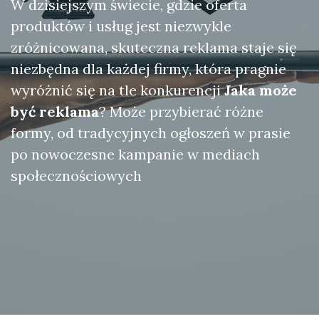
W dzisiejszym świecie, gdzie oferta
produktów i usług jest niezwykle
zróżnicowana, skuteczna reklama staje się
niezbędna dla każdej firmy, która pragnie
wyróżnić się na tle konkurencji
Jaka może
być reklama
? Może przybierać różne
formy, od tradycyjnych ogłoszeń w prasie
po nowoczesne kampanie w mediach
społecznościowych