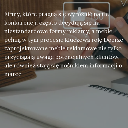
Firmy, które pragną się wyróżnić na tle
konkurencji, często decydują się na
niestandardowe formy reklamy, a meble
pełnią w tym procesie kluczową rolę Dobrze
zaprojektowane meble reklamowe nie tylko
przyciągają uwagę potencjalnych klientów,
ale również stają się nośnikiem informacji o
marce