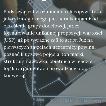
Podstawą jest zrozumienie roli copywritera
jako strategicznego partnera kampanii: od
określenia grupy docelowej, przez
formułowanie unikalnej propozycji wartości
(USP), aż po wyraźne
call to action
Już na
pierwszych zajęciach uczestnicy powinni
poznać kluczowe pojęcia: ton marki,
struktura nagłówka, obietnica w leadzie i
logika argumentacji prowadzącej do
konwersji