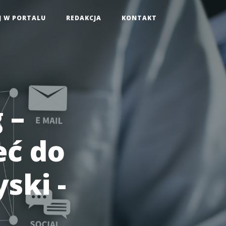
J W PORTALU
REDAKCJA
KONTAKT
 –
eć do
ski -