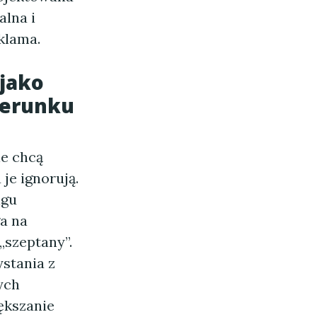
alna i
klama.
 jako
zerunku
ie chcą
je ignorują.
ngu
ga na
„szeptany”.
ystania z
ych
ększanie