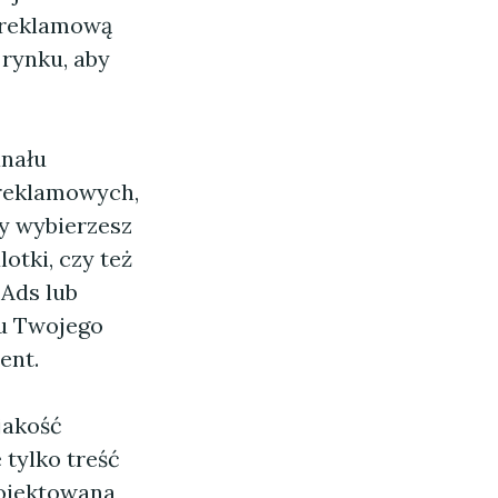
 reklamową
rynku, aby
nału
 reklamowych,
zy wybierzesz
lotki, czy też
 Ads lub
lu Twojego
ent.
jakość
 tylko treść
rojektowana