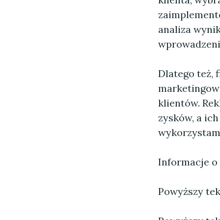
zaimplemento
analiza wyni
wprowadzenie
Dlatego też,
marketingowe
klientów. Re
zysków, a ich
wykorzystam
Informacje o
Powyższy tekst