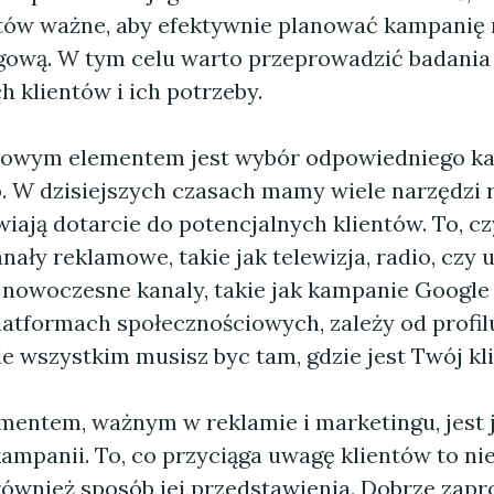
tów ważne, aby efektywnie planować kampanię
gową. W tym celu warto przeprowadzić badania 
 klientów i ich potrzeby.
zowym elementem jest wybór odpowiedniego ka
 W dzisiejszych czasach mamy wiele narzędzi
iają dotarcie do potencjalnych klientów. To, c
nały reklamowe, takie jak telewizja, radio, czy u
 nowoczesne kanaly, takie jak kampanie Google
latformach społecznościowych, zależy od profi
de wszystkim musisz byc tam, gdzie jest Twój kli
mentem, ważnym w reklamie i marketingu, jest 
ampanii. To, co przyciąga uwagę klientów to nie
 również sposób jej przedstawienia. Dobrze zap