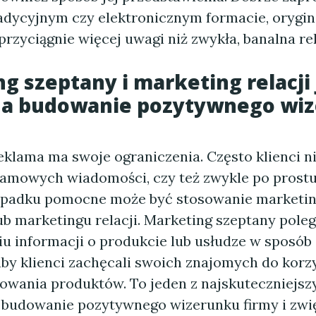
adycyjnym czy elektronicznym formacie, orygin
przyciągnie więcej uwagi niż zwykła, banalna re
g szeptany i marketing relacji
na budowanie pozytywnego wi
eklama ma swoje ograniczenia. Często klienci n
lamowych wiadomości, czy też zwykle po prostu 
ypadku pomocne może być stosowanie marketi
ub marketingu relacji. Marketing szeptany pole
u informacji o produkcie lub usłudze w sposób 
aby klienci zachęcali swoich znajomych do korz
powania produktów. To jeden z najskuteczniejsz
budowanie pozytywnego wizerunku firmy i zwi