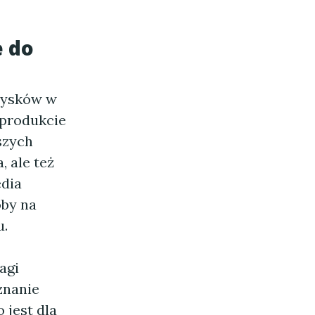
e do
zysków w
 produkcie
szych
, ale też
edia
by na
u.
agi
znanie
 jest dla