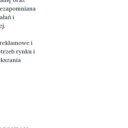
Niezapomniana
ałań i
j.
 reklamowe i
trzeb rynku i
ększania