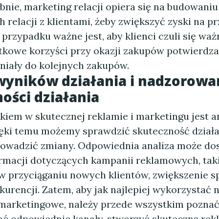
bnie, marketing relacji opiera się na budowaniu
 relacji z klientami, żeby zwiększyć zyski na pr
przypadku ważne jest, aby klienci czuli się ważn
tkowe korzyści przy okazji zakupów potwierdza
aniały do kolejnych zakupów.
wyników działania i nadzorowa
ości działania
kiem w skutecznej reklamie i marketingu jest a
ęki temu możemy sprawdzić skuteczność działań
owadzić zmiany. Odpowiednia analiza może do
rmacji dotyczących kampanii reklamowych, taki
w przyciąganiu nowych klientów, zwiększenie s
kurencji. Zatem, aby jak najlepiej wykorzystać 
marketingowe, należy przede wszystkim pozna
rać odpowiednie kanały, stworzyć skuteczną rek