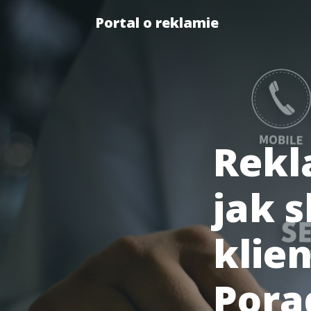
Portal o reklamie
Rekl
jak 
klien
Pora