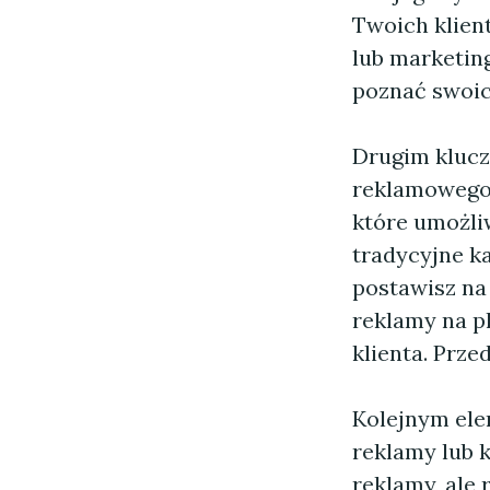
Twoich klien
lub marketin
poznać swoich
Drugim kluc
reklamowego.
które umożliw
tradycyjne ka
postawisz na
reklamy na p
klienta. Prze
Kolejnym ele
reklamy lub k
reklamy, ale