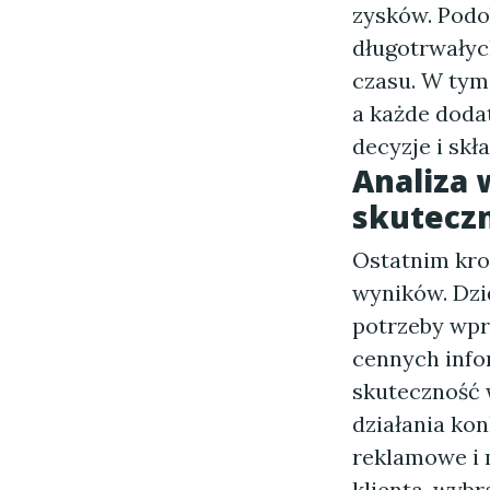
zysków. Podo
długotrwałych
czasu. W tym 
a każde doda
decyzje i skł
Analiza 
skuteczn
Ostatnim kro
wyników. Dzi
potrzeby wpr
cennych info
skuteczność 
działania kon
reklamowe i 
klienta, wyb