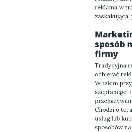
reklama w tr
zaskakująca, 
Marketin
sposób 
firmy
Tradycyjna r
odbierać rek
W takim prz
szeptanego l
przekazywani
Chodzi o to, 
usług lub ku
sposobów na 