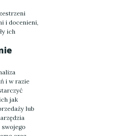
zestrzeni
i i docenieni,
ły ich
nie
naliza
 i w razie
starczyć
ch jak
przedaży lub
narzędzia
ć swojego
lamę oraz