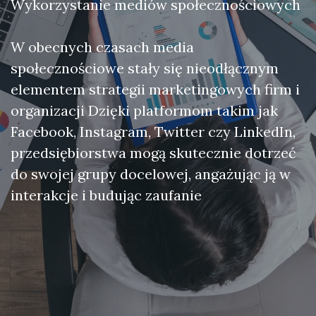
Wykorzystanie mediów społecznościowych
W obecnych czasach media
społecznościowe stały się nieodłącznym
elementem strategii marketingowych firm i
organizacji Dzięki platformom takim jak
Facebook, Instagram, Twitter czy LinkedIn,
przedsiębiorstwa mogą skutecznie dotrzeć
do swojej grupy docelowej, angażując ją w
interakcje i budując zaufanie