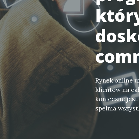
któr
dosk
comm
Rynek online u
klientów na ca
konieczne jest
spełnia wszys