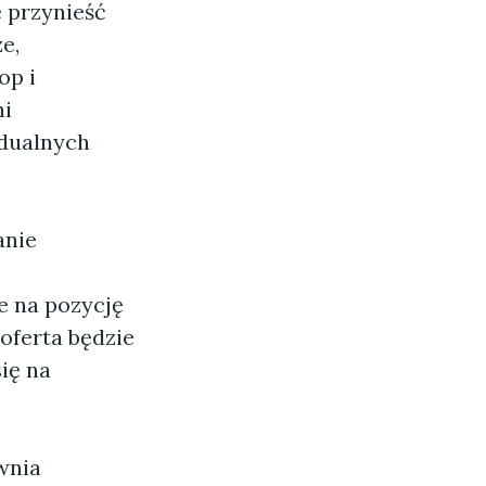
 przynieść
e,
op i
ni
idualnych
anie
e na pozycję
oferta będzie
ię na
wnia