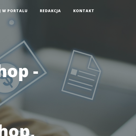
J W PORTALU
REDAKCJA
KONTAKT
hop -
hop,