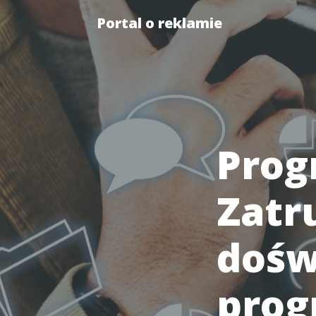
Portal o reklamie
Prog
Zatr
dośw
prog