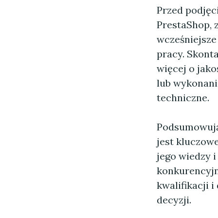
Przed podjęc
PrestaShop, z
wcześniejsze 
pracy. Skonta
więcej o jako
lub wykonani
techniczne.
Podsumowując
jest kluczow
jego wiedzy i
konkurencyjn
kwalifikacji
decyzji.