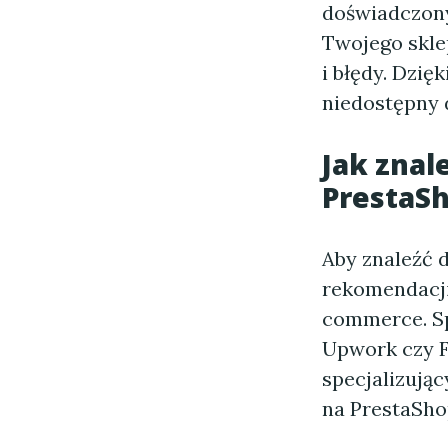
doświadczony
Twojego skle
i błędy. Dzię
niedostępny 
Jak znal
PrestaS
Aby znaleźć 
rekomendacji
commerce. Sp
Upwork czy F
specjalizują
na PrestaSho