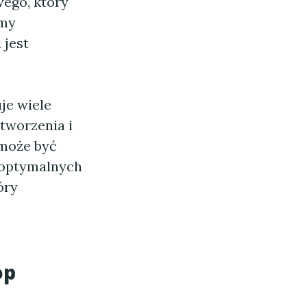
wego, który
rmy
 jest
je wiele
tworzenia i
może być
 optymalnych
óry
op