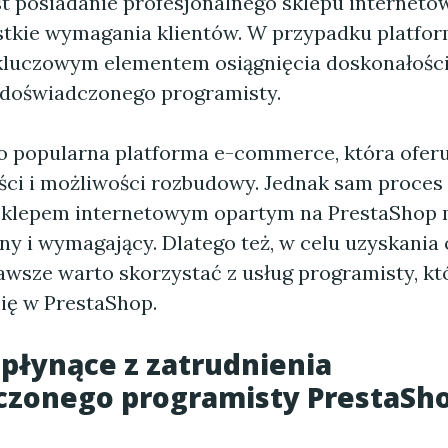
st posiadanie profesjonalnego sklepu interneto
stkie wymagania klientów. W przypadku platfo
kluczowym elementem osiągnięcia doskonałości
 doświadczonego programisty.
o popularna platforma e-commerce, która oferu
ści i możliwości rozbudowy. Jednak sam proces 
sklepem internetowym opartym na PrestaShop 
y i wymagający. Dlatego też, w celu uzyskania
awsze warto skorzystać z usług programisty, kt
się w PrestaShop.
 płynące z zatrudnienia
czonego programisty PrestaSh