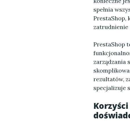
konieczne je
spełnia wszy
PrestaShop, 
zatrudnienie
PrestaShop t
funkcjonalno
zarządzania 
skomplikowan
rezultatów, z
specjalizuje 
Korzyści
doświad