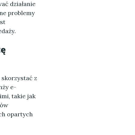
ać działanie
lne problemy
st
edaży.
tę
 skorzystać z
nży e-
mi, takie jak
tów
ch opartych