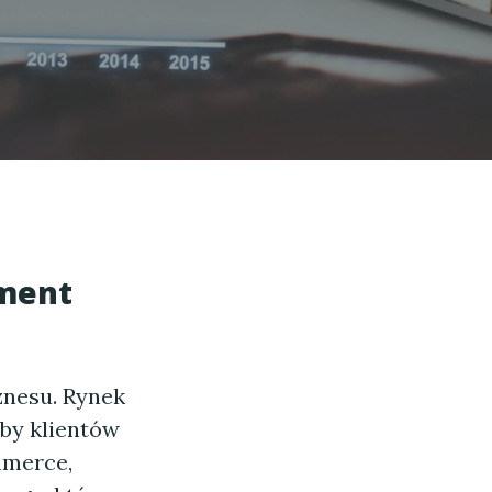
ement
znesu. Rynek
zby klientów
mmerce,