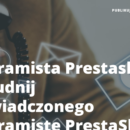
PUBLIKU
ramista Prestas
udnij
iadczonego
ramistę PrestaS