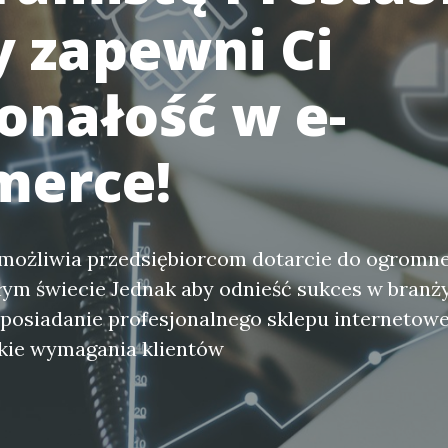
y zapewni Ci
onałość w e-
erce!
możliwia przedsiębiorcom dotarcie do ogromnej
łym świecie Jednak aby odnieść sukces w bran
 posiadanie profesjonalnego sklepu internetowe
tkie wymagania klientów