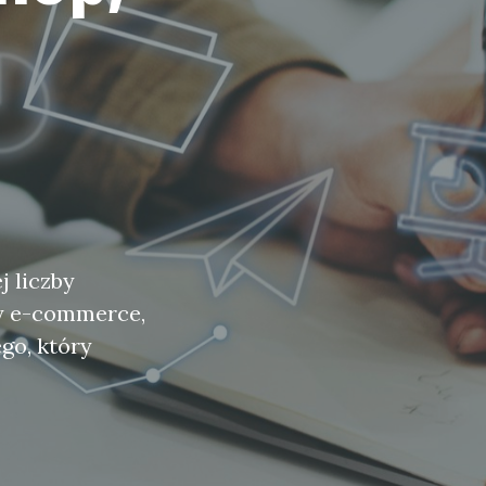
 liczby
ży e-commerce,
go, który