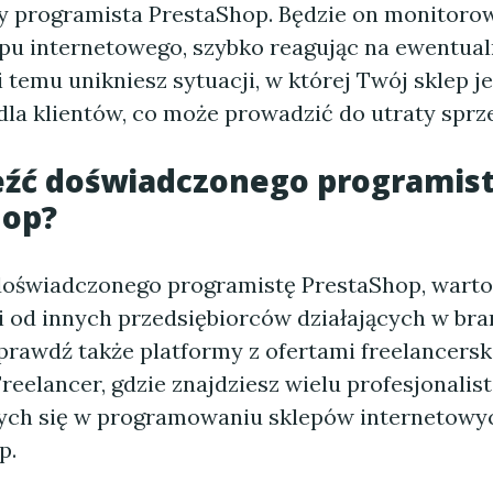
 programista PrestaShop. Będzie on monitorow
pu internetowego, szybko reagując na ewentua
ki temu unikniesz sytuacji, w której Twój sklep je
dla klientów, co może prowadzić do utraty sprz
eźć doświadczonego programis
hop?
doświadczonego programistę PrestaShop, warto
 od innych przedsiębiorców działających w bra
rawdź także platformy z ofertami freelancerski
reelancer, gdzie znajdziesz wielu profesjonalis
cych się w programowaniu sklepów internetowy
p.