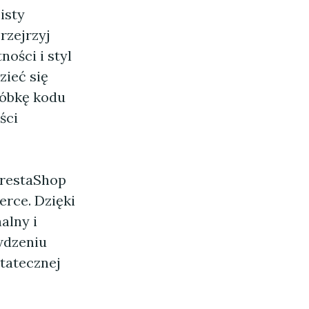
isty
rzejrzyj
ności i styl
zieć się
próbkę kodu
ści
PrestaShop
erce. Dzięki
alny i
wdzeniu
statecznej