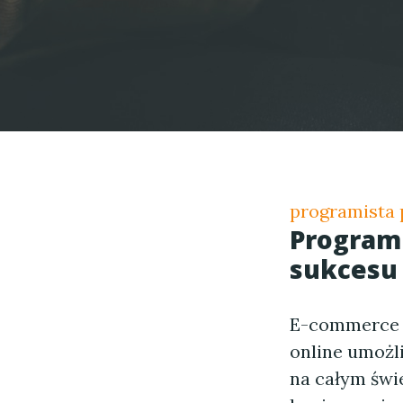
programista 
Programi
sukcesu
E-commerce s
online umożl
na całym świ