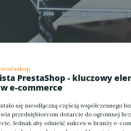
prestashop
sta PrestaShop - kluczowy el
 w e-commerce
tało się nieodłączną częścią współczesnego bi
iwia przedsiębiorcom dotarcie do ogromnej lic
ecie. Jednak aby odnieść sukces w branży e-co